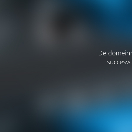
De domeinn
succesvo