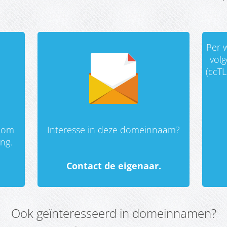
Per w
vol
(ccTL
 om
Interesse in deze domeinnaam?
ing.
Contact de eigenaar.
Ook geïnteresseerd in domeinnamen?