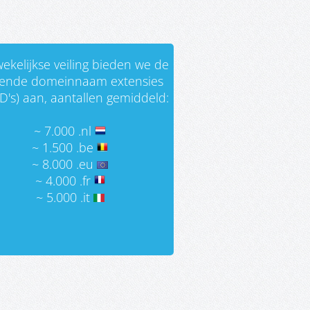
ekelijkse veiling bieden we de
gende domeinnaam extensies
D's) aan, aantallen gemiddeld:
~ 7.000 .nl
~ 1.500 .be
~ 8.000 .eu
~ 4.000 .fr
~ 5.000 .it