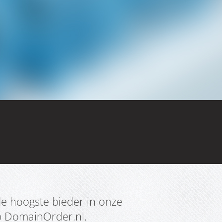
e hoogste bieder in onze
p DomainOrder.nl.