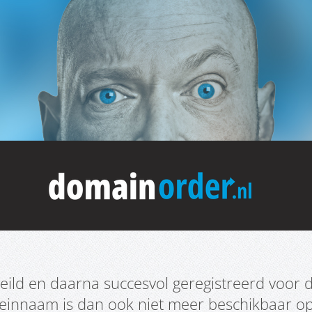
ild en daarna succesvol geregistreerd voor d
meinnaam is dan ook niet meer beschikbaar o