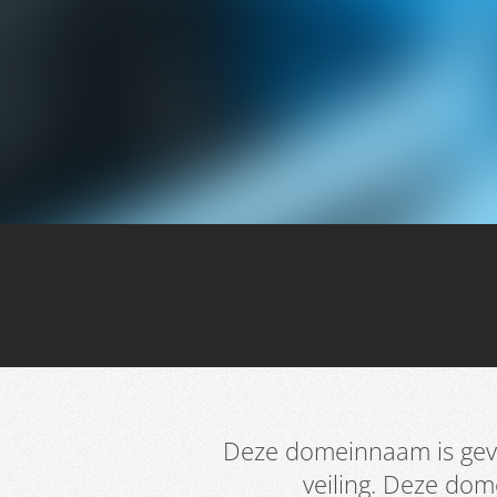
Deze domeinnaam is geve
veiling. Deze do