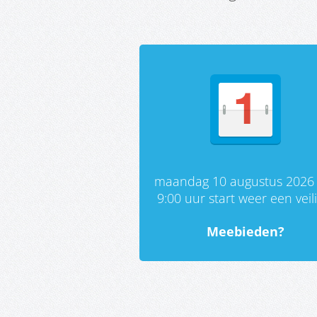
maandag 10 augustus 2026
9:00 uur start weer een veil
Meebieden?